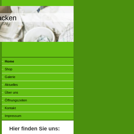
packen
Home
Shop
Galerie
Aktuelles
Über uns
Öffnungszeiten
Kontakt
Impressum
Hier finden Sie uns: