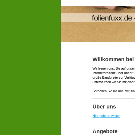
folienfuxx.de
Willkommen bei 
Wir freuen uns, Sie auf uns
Internetpräsenz über unser 
große Bandbreite zur Verfü
unterstützen wir Sie mit ei
Sprechen Sie mit uns, wir sin
Über uns
Hier geht es weiter
Angebote